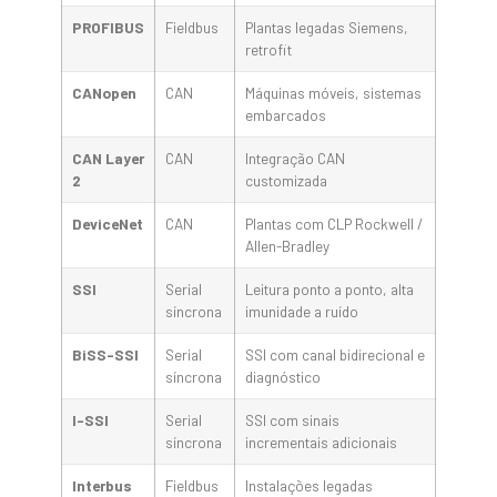
PROFIBUS
Fieldbus
Plantas legadas Siemens,
retrofit
CANopen
CAN
Máquinas móveis, sistemas
embarcados
CAN Layer
CAN
Integração CAN
2
customizada
DeviceNet
CAN
Plantas com CLP Rockwell /
Allen-Bradley
SSI
Serial
Leitura ponto a ponto, alta
síncrona
imunidade a ruído
BiSS-SSI
Serial
SSI com canal bidirecional e
síncrona
diagnóstico
I-SSI
Serial
SSI com sinais
síncrona
incrementais adicionais
Interbus
Fieldbus
Instalações legadas