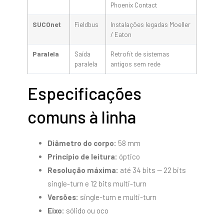
Phoenix Contact
SUCOnet
Fieldbus
Instalações legadas Moeller
/ Eaton
Paralela
Saída
Retrofit de sistemas
paralela
antigos sem rede
Especificações
comuns à linha
Diâmetro do corpo:
58 mm
Princípio de leitura:
óptico
Resolução máxima:
até 34 bits — 22 bits
single-turn e 12 bits multi-turn
Versões:
single-turn e multi-turn
Eixo:
sólido ou oco