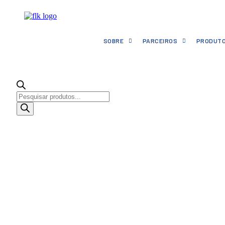
Ir
para
o
conteúdo
SOBRE
PARCEIROS
PRODUT
Pesquisar
produtos