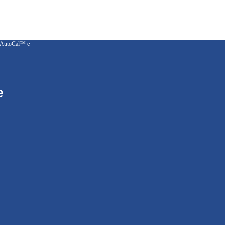
s AutoCal™ e
e