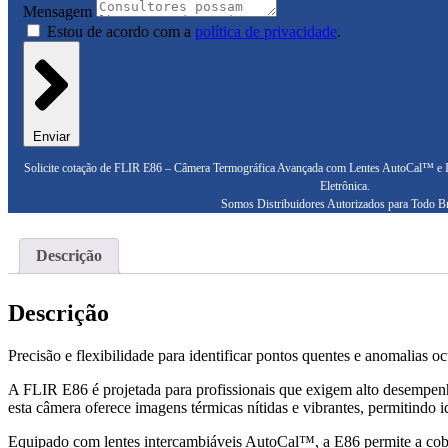
Mensagem
Estou de acordo com a
política de privacidade
.
Enviar
Solicite cotação de FLIR E86 – Câmera Termográfica Avançada com Lentes AutoCal™ e I
Eletrônica.
Somos Distribuidores Autorizados para Todo Br
Descrição
Descrição
Precisão e flexibilidade para identificar pontos quentes e anomalias oc
A FLIR E86 é projetada para profissionais que exigem alto desempenho
esta câmera oferece imagens térmicas nítidas e vibrantes, permitindo id
Equipado com lentes intercambiáveis AutoCal™, a E86 permite a cober