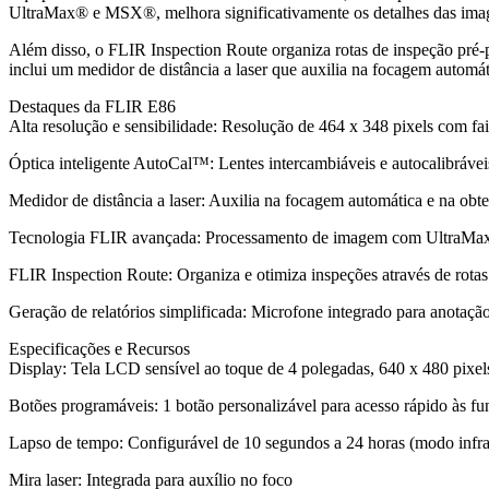
UltraMax® e MSX®, melhora significativamente os detalhes das imagen
Além disso, o FLIR Inspection Route organiza rotas de inspeção pré-p
inclui um medidor de distância a laser que auxilia na focagem automát
Destaques da FLIR E86
Alta resolução e sensibilidade: Resolução de 464 x 348 pixels com fai
Óptica inteligente AutoCal™: Lentes intercambiáveis e autocalibráveis 
Medidor de distância a laser: Auxilia na focagem automática e na obte
Tecnologia FLIR avançada: Processamento de imagem com UltraMax®
FLIR Inspection Route: Organiza e otimiza inspeções através de rotas 
Geração de relatórios simplificada: Microfone integrado para anotaçã
Especificações e Recursos
Display: Tela LCD sensível ao toque de 4 polegadas, 640 x 480 pixel
Botões programáveis: 1 botão personalizável para acesso rápido às fu
Lapso de tempo: Configurável de 10 segundos a 24 horas (modo infr
Mira laser: Integrada para auxílio no foco