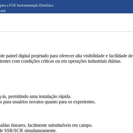
para a FLK Instrumentação Eletrônica.
asil.
ainel digital projetado para oferecer alta visibilidade e facilidade 
bientes com condições críticas ou em operações industriais diárias.
-in, permitindo uma instalação rápida.
to para usuários novatos quanto para os experientes.
aídas lineares, facilmente substituíveis em campo.
s de SSR/SCR simultaneamente.