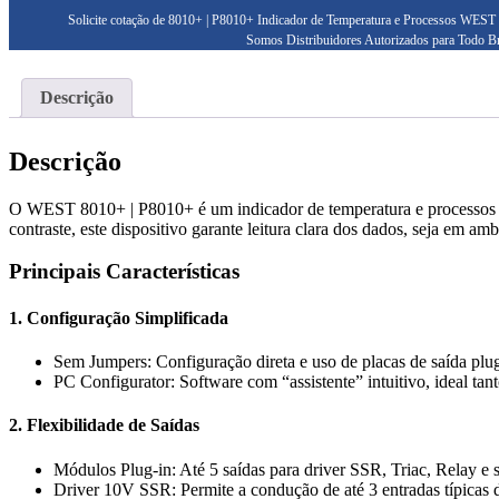
Solicite cotação de 8010+ | P8010+ Indicador de Temperatura e Processos WEST 
Somos Distribuidores Autorizados para Todo Br
Descrição
Descrição
O WEST 8010+ | P8010+ é um indicador de temperatura e processos de p
contraste, este dispositivo garante leitura clara dos dados, seja em am
Principais Características
1. Configuração Simplificada
Sem Jumpers: Configuração direta e uso de placas de saída plug
PC Configurator: Software com “assistente” intuitivo, ideal tan
2. Flexibilidade de Saídas
Módulos Plug-in: Até 5 saídas para driver SSR, Triac, Relay e s
Driver 10V SSR: Permite a condução de até 3 entradas típica