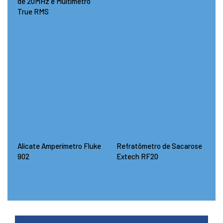
de 20MHz e Multímetro
True RMS
Alicate Amperímetro Fluke
Refratômetro de Sacarose
902
Extech RF20