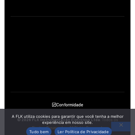
Conformidade
A FLK utiliza cookies para garantir que você tenha a melhor
© 2026 FLK Instrumentação Eletrônica Ltda
. Todos os
experiência em nosso site.
Direitos Reservados.
All Rights Reserved.
Tudo bem
Ler Política de Privacidade