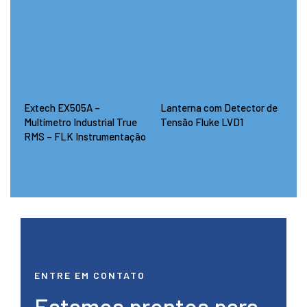
Extech EX505A –
Lanterna com Detector de
Multímetro Industrial True
Tensão Fluke LVD1
RMS – FLK Instrumentação
ENTRE EM CONTATO
Estamos prontos para