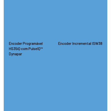
Encoder Programável
Encoder Incremental ISW38
HS35iQ com PulseIQ™
Dynapar