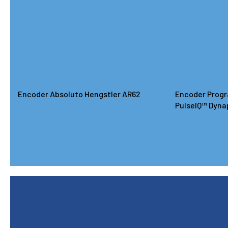
Encoder Absoluto Hengstler AR62
Encoder Prog
PulseIQ™ Dyna