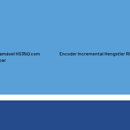
ramável HS35iQ com
Encoder Incremental Hengstler RI
par